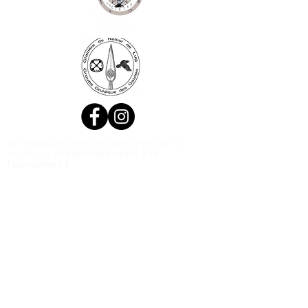
Ne manquez aucune actualité de la
boutique et
inscrivez-vous à la
Newsletter !
N. Siret:
53411424400021
© 2020, Réalisé par Webtailleur