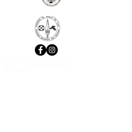
Ne manquez aucune actualité de la
boutique et
inscrivez-vous à la
Newsletter !
N. Siret:
53411424400021
© 2020, Réalisé par Webtailleur