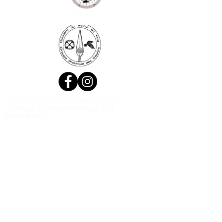
Ne manquez aucune actualité de la
boutique et
inscrivez-vous à la
Newsletter !
N. Siret:
53411424400021
© 2020, Réalisé par Webtailleur