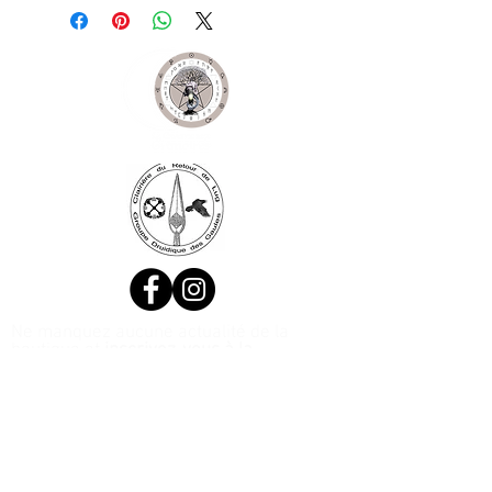
Ne manquez aucune actualité de la
boutique et
inscrivez-vous à la
Newsletter !
N. Siret:
53411424400021
© 2020, Réalisé par Webtailleur