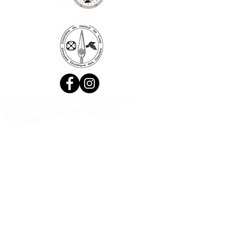
Ne manquez aucune actualité de la
boutique et
inscrivez-vous à la
Newsletter !
N. Siret:
53411424400021
© 2020, Réalisé par Webtailleur