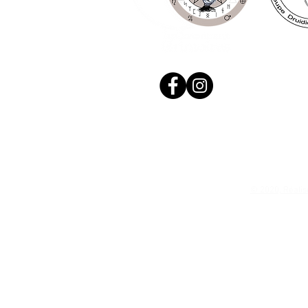
© 2020, Réalis
N. Siret: 53411424400021