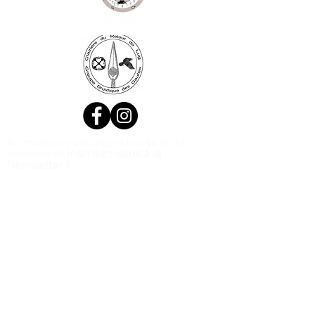
Ne manquez aucune actualité de la
boutique et
inscrivez-vous à la
Newsletter !
N. Siret:
53411424400021
© 2020, Réalisé par Webtailleur