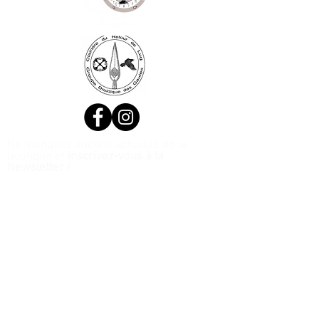
Ne manquez aucune actualité de la
boutique et
inscrivez-vous à la
Newsletter !
N. Siret:
53411424400021
© 2020, Réalisé par Webtailleur