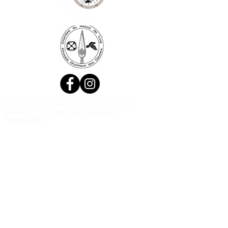
Ne manquez aucune actualité de la
boutique et
inscrivez-vous à la
Newsletter !
N. Siret:
53411424400021
© 2020, Réalisé par Webtailleur