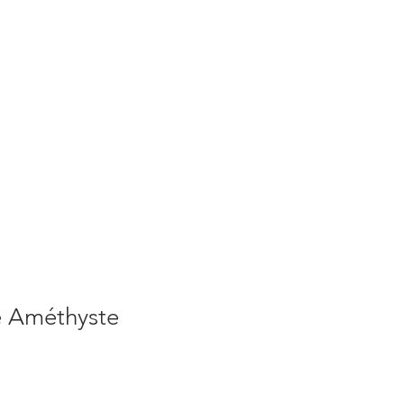
S
ACTUALITES
PLUS
e Améthyste