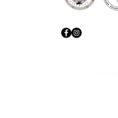
© 2020, Réalis
N. Siret: 53411424400021