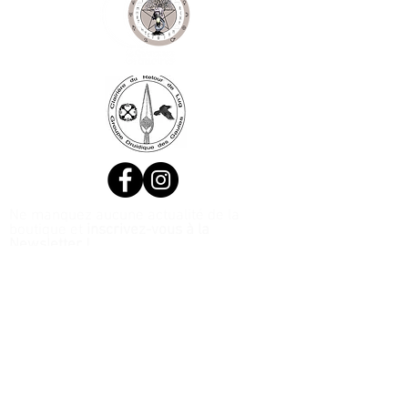
Ne manquez aucune actualité de la
boutique et
inscrivez-vous à la
Newsletter !
N. Siret:
53411424400021
© 2020, Réalisé par Webtailleur