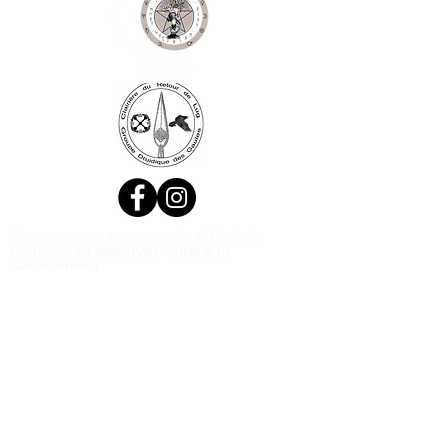
Ne manquez aucune actualité de la
boutique et
inscrivez-vous à la
Newsletter !
N. Siret:
53411424400021
© 2020, Réalisé par Webtailleur