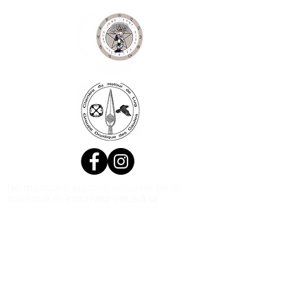
Ne manquez aucune actualité de la
boutique et
inscrivez-vous à la
Newsletter !
N. Siret:
53411424400021
© 2020, Réalisé par Webtailleur