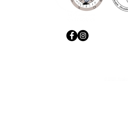
© 2020, Réalis
N. Siret: 53411424400021