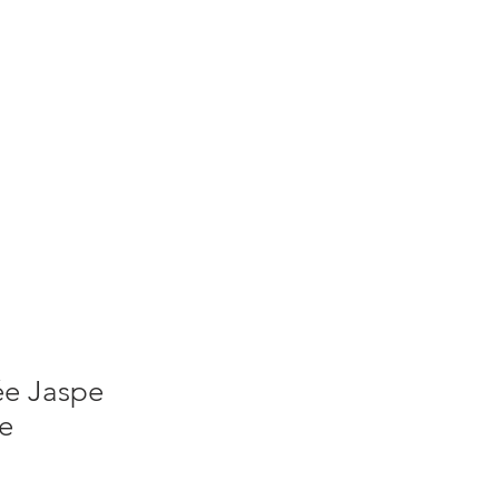
S
ACTUALITES
PLUS
ée Jaspe
e