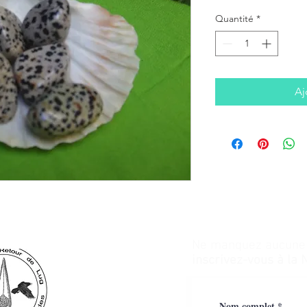
Quantité
*
Aj
Ne manquez aucune a
inscrivez-vous à la 