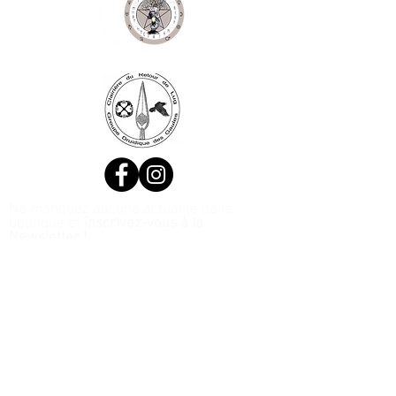
Ne manquez aucune actualité de la
boutique et
inscrivez-vous à la
Newsletter !
N. Siret:
53411424400021
© 2020, Réalisé par Webtailleur