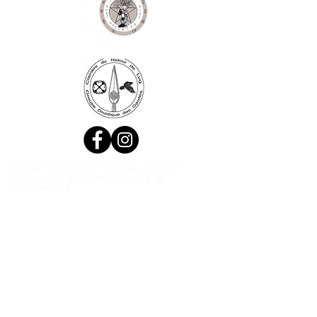
Ne manquez aucune actualité de la
boutique et
inscrivez-vous à la
Newsletter !
N. Siret:
53411424400021
© 2020, Réalisé par Webtailleur