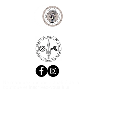
Ne manquez aucune actualité de la
boutique et
inscrivez-vous à la
Newsletter !
N. Siret:
53411424400021
© 2020, Réalisé par Webtailleur