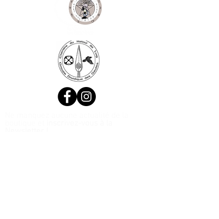
Ne manquez aucune actualité de la
boutique et
inscrivez-vous à la
Newsletter !
N. Siret:
53411424400021
© 2020, Réalisé par Webtailleur