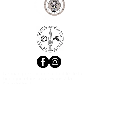
Ne manquez aucune actualité de la
boutique et
inscrivez-vous à la
Newsletter !
N. Siret:
53411424400021
© 2020, Réalisé par Webtailleur