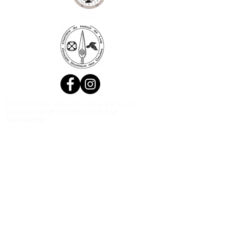
Ne manquez aucune actualité de la
boutique et
inscrivez-vous à la
Newsletter !
N. Siret:
53411424400021
© 2020, Réalisé par Webtailleur