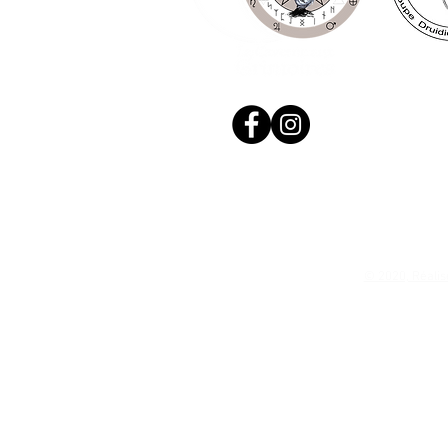
© 2020, Réalis
N. Siret: 53411424400021