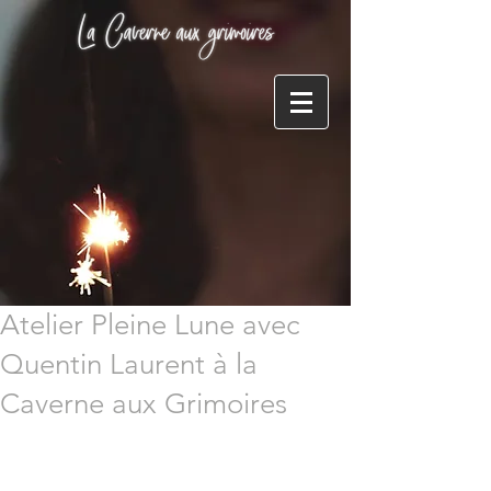
Atelier Pleine Lune avec
Quentin Laurent à la
Caverne aux Grimoires