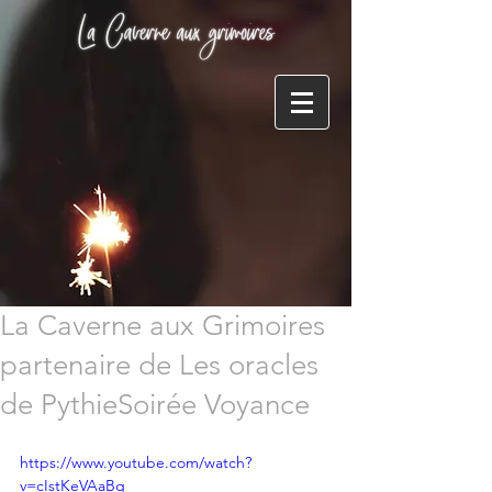
La Caverne aux Grimoires
partenaire de Les oracles
de PythieSoirée Voyance
https://www.youtube.com/watch?
v=cIstKeVAaBg