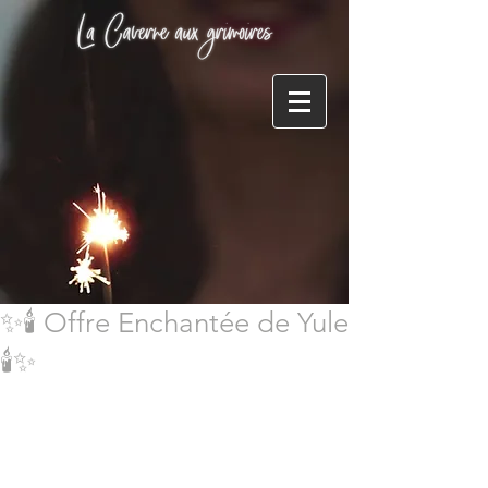
✨🕯️ Offre Enchantée de Yule
🕯️✨