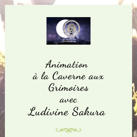
Animation 
Caverne aux 
 à la 
Grimoires
avec
Ludivine Sakura 