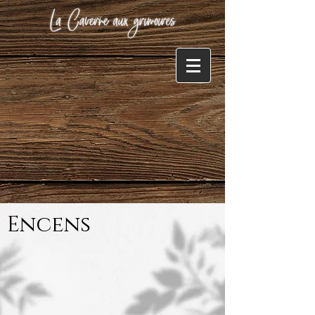
Encens