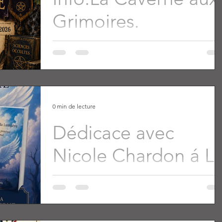
Grimoires.
0 min de lecture
Dédicace avec
Nicole Chardon á La
Caverne aux
Grimoires le samedi