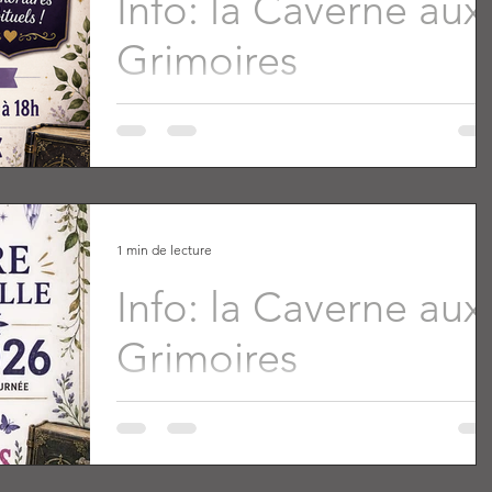
Info: la Caverne aux
Grimoires
1 min de lecture
Info: la Caverne aux
Grimoires
https://lacaverneauxgrimoires.com/so/6aPv1K1I4?
languageTag=fr&cid=5e31e813-2896-4a73-aac1-
0997cd027559