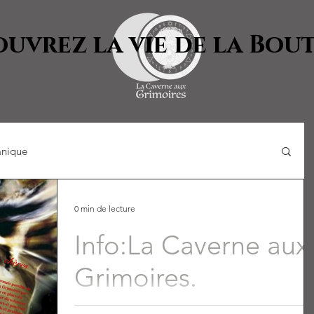
uvrez la vie de la Bou
nique
0 min de lecture
Info:La Caverne aux
Grimoires.