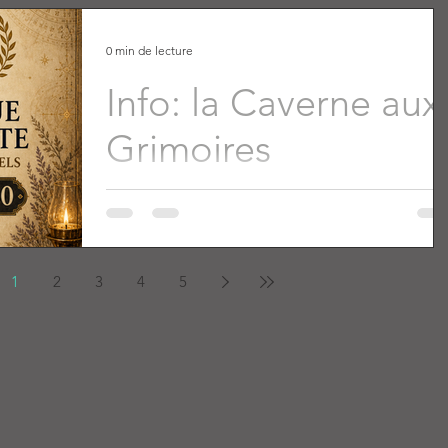
0 min de lecture
Info: la Caverne aux
Grimoires
1
2
3
4
5