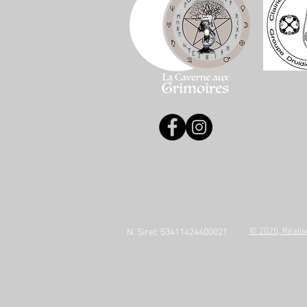
© 2020, Réalis
N. Siret: 53411424400021