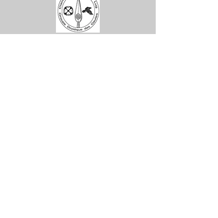
Ne manquez aucune actualité de la
boutique et
inscrivez-vous à la
Newsletter !
N. Siret:
53411424400021
© 2020, Réalisé par Webtailleur
>