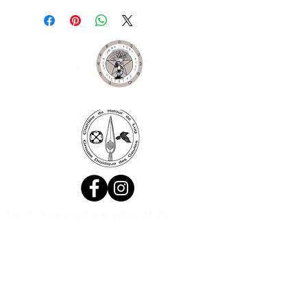
Ne manquez aucune actualité de la
boutique et
inscrivez-vous à la
Newsletter !
N. Siret:
53411424400021
© 2020, Réalisé par Webtailleur