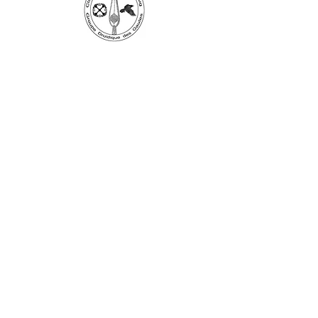
Ne manquez aucune actualité de la
boutique et
inscrivez-vous à la
Newsletter !
N. Siret:
53411424400021
© 2020, Réalisé par Webtailleur
>