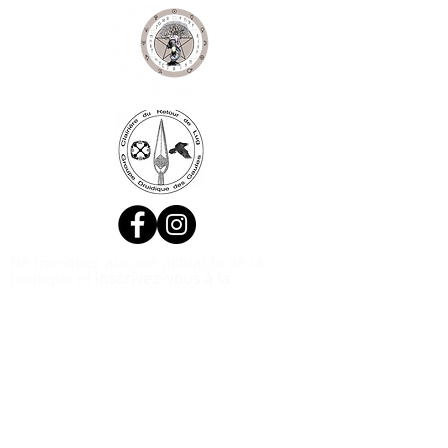
Ne manquez aucune actualité de la
boutique et
inscrivez-vous à la
Newsletter !
N. Siret:
53411424400021
© 2020, Réalisé par Webtailleur