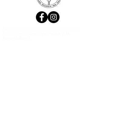
Ne manquez aucune actualité de la
boutique et
inscrivez-vous à la
Newsletter !
N. Siret:
53411424400021
© 2020, Réalisé par Webtailleur
>
J’accepte les termes et