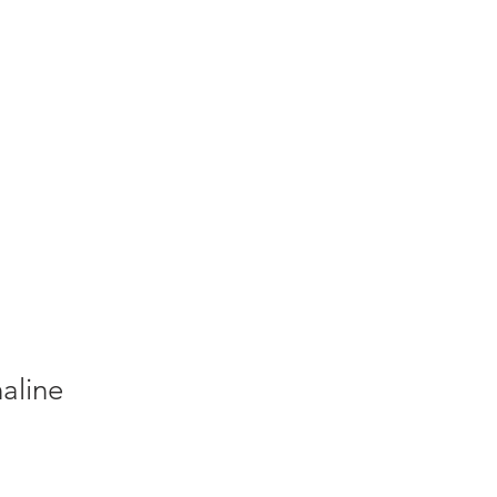
S
ACTUALITES
PLUS
aline