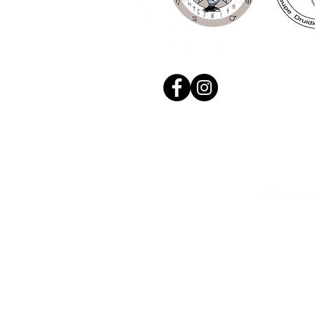
© 2020, Réalis
N. Siret: 53411424400021