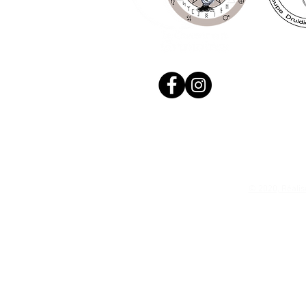
© 2020, Réalis
N. Siret: 53411424400021