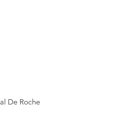
S
ACTUALITES
PLUS
tal De Roche