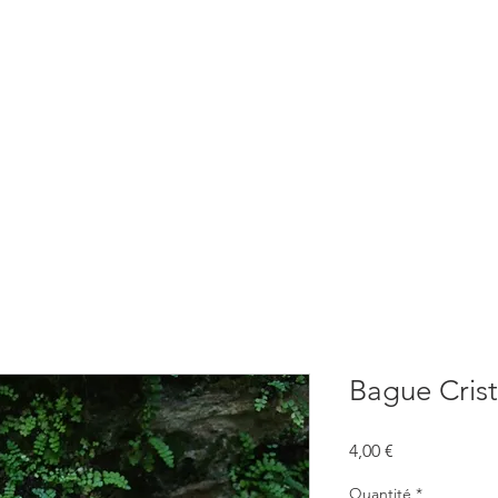
BOUTIQUE
CONSULTATIONS
ATELIERS
CONFERENCE
Bague Cris
Prix
4,00 €
Quantité
*