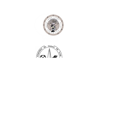
Ne manquez aucune actualité de la
boutique et
inscrivez-vous à la
Newsletter !
N. Siret:
53411424400021
© 2020, Réalisé par Webtailleur