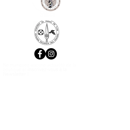
Ne manquez aucune actualité de la
boutique et
inscrivez-vous à la
Newsletter !
N. Siret:
53411424400021
© 2020, Réalisé par Webtailleur