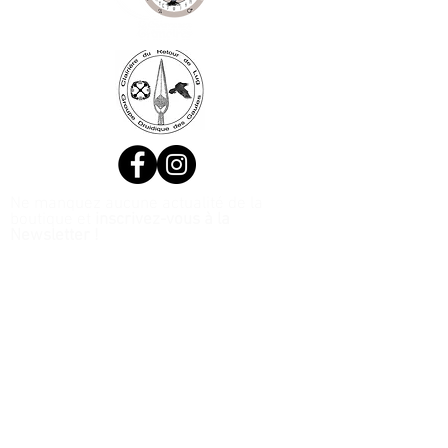
Ne manquez aucune actualité de la
boutique et
inscrivez-vous à la
Newsletter !
N. Siret:
53411424400021
© 2020, Réalisé par Webtailleur