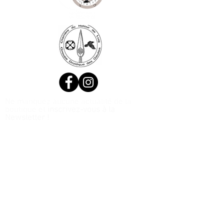
Ne manquez aucune actualité de la
boutique et
inscrivez-vous à la
Newsletter !
N. Siret:
53411424400021
© 2020, Réalisé par Webtailleur