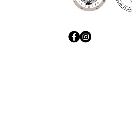
© 2020, Réalis
N. Siret: 53411424400021