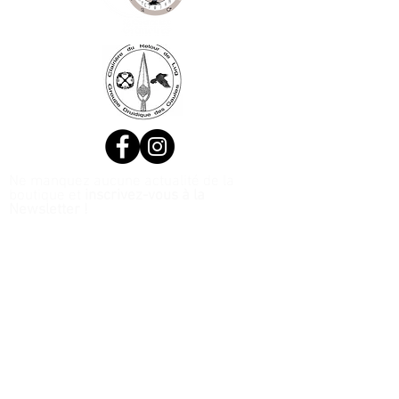
Ne manquez aucune actualité de la
boutique et
inscrivez-vous à la
Newsletter !
N. Siret:
53411424400021
© 2020, Réalisé par Webtailleur