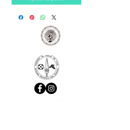
Ne manquez aucune actualité de la
boutique et
inscrivez-vous à la
Newsletter !
N. Siret:
53411424400021
© 2020, Réalisé par Webtailleur