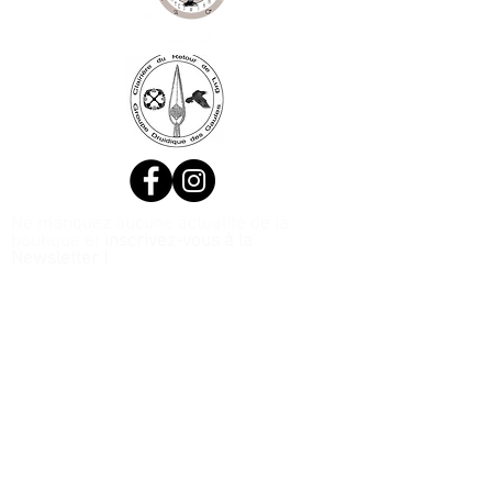
Ne manquez aucune actualité de la
boutique et
inscrivez-vous à la
Newsletter !
N. Siret:
53411424400021
© 2020, Réalisé par Webtailleur