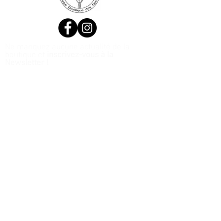
Ne manquez aucune actualité de la
boutique et
inscrivez-vous à la
Newsletter !
N. Siret:
53411424400021
© 2020, Réalisé par Webtailleur
>
J’accepte les termes et