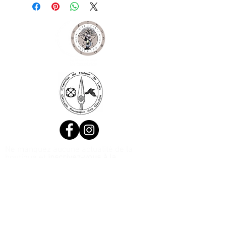
Ne manquez aucune actualité de la
boutique et
inscrivez-vous à la
Newsletter !
N. Siret:
53411424400021
© 2020, Réalisé par Webtailleur