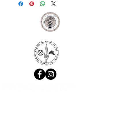
Ne manquez aucune actualité de la
boutique et
inscrivez-vous à la
Newsletter !
N. Siret:
53411424400021
© 2020, Réalisé par Webtailleur