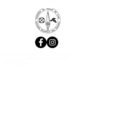
Ne manquez aucune actualité de la
boutique et
inscrivez-vous à la
Newsletter !
N. Siret:
53411424400021
© 2020, Réalisé par Webtailleur