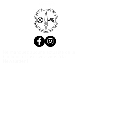
Ne manquez aucune actualité de la
boutique et
inscrivez-vous à la
Newsletter !
N. Siret:
53411424400021
© 2020, Réalisé par Webtailleur