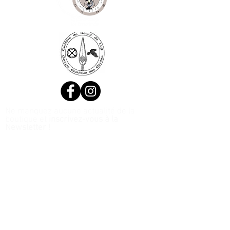
Ne manquez aucune actualité de la
boutique et
inscrivez-vous à la
Newsletter !
N. Siret:
53411424400021
© 2020, Réalisé par Webtailleur