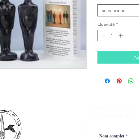
Sélectionner
Quantité
*
Aj
Ne manquez aucune a
inscrivez-vous à la 