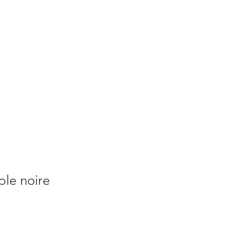
S
ACTUALITES
PLUS
le noire