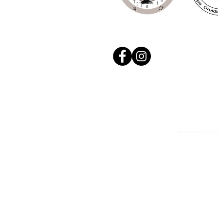
© 2020, Réalis
N. Siret: 53411424400021